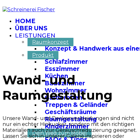
HOME
ÜBER UNS
LEISTUNGEN
Raumkonzept
Konzept & Handwerk aus eine
Produkt
Schlafzimmer
Esszimmer
Wand- und
Küchen
Badezimmer
Wohnzimmer
Raumgestaltung
Garderoben
Treppen & Geländer
Geschäftsräume
Unsere Wand- und Deckenverkleidungen sind nicht
Raumgestaltung
nur ein echter Hinkucker, sondern mit den richtigen
Kinderzimmer
Materialien auch zur Geräuschreduzierung geeignet.
Dein Weg zum Möbel
Lassen Sie sich in unserer Galerie inspirieren oder
FAQs & Tipps